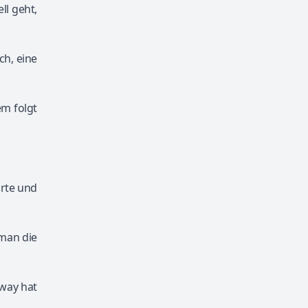
ll geht,
ch, eine
em folgt
arte und
 man die
way hat