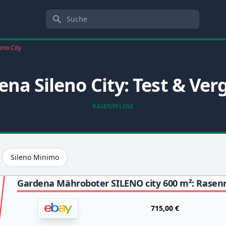
Suche
eno City
na Sileno City: Test & Ver
RASENPFLEGE
Sileno Minimo
715,00 €