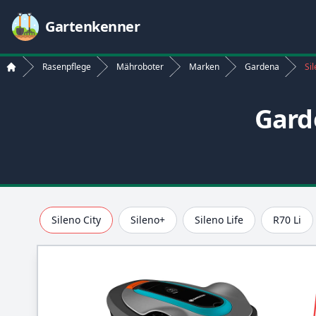
Gartenkenner
Rasenpflege
Mähroboter
Marken
Gardena
Sil
Start
Garde
Sileno City
Sileno+
Sileno Life
R70 Li