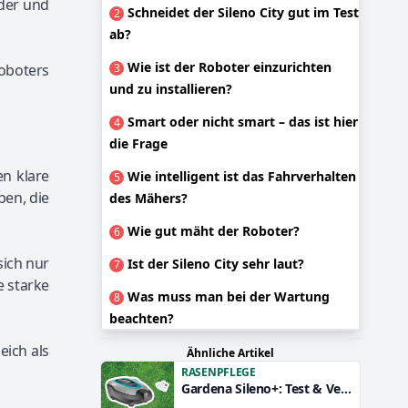
nder und
Schneidet der Sileno City gut im Test
2
ab?
Wie ist der Roboter einzurichten
Roboters
3
und zu installieren?
Smart oder nicht smart – das ist hier
4
die Frage
en klare
Wie intelligent ist das Fahrverhalten
5
ben, die
des Mähers?
Wie gut mäht der Roboter?
6
sich nur
Ist der Sileno City sehr laut?
7
e starke
Was muss man bei der Wartung
8
beachten?
eich als
Ähnliche Artikel
RASENPFLEGE
Gardena Sileno+: Test & Vergleich