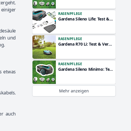
tergeht.
einiger
RASENPFLEGE
Gardena Sileno Life: Test & Vergleich
adesäule
eln und
RASENPFLEGE
Gardena R70 Li: Test & Vergleich
ng.
RASENPFLEGE
Gardena Sileno Minimo: Test & Vergleich
s etwas
Mehr anzeigen
skabels.
er auch