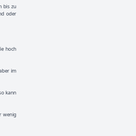
n bis zu
und oder
Wie hoch
aber im
 so kann
ur wenig