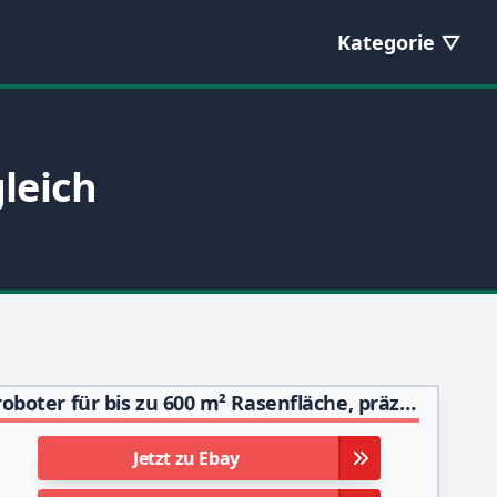
Kategorie
gleich
Gardena Mähroboter SILENO city 600 m²: Rasenroboter für bis zu 600 m² Rasenfläche, präzise Schnittergebnisse, Einstellungen und Setup über Gardena Bluetooth App, DE-Version (15010-20)
Jetzt zu Ebay