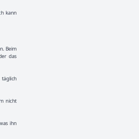
ch kann
on. Beim
der das
täglich
m nicht
 was ihn