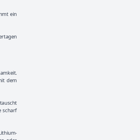
mmt ein
ertagen
samkeit.
 mit dem
etauscht
e scharf
Lithium-