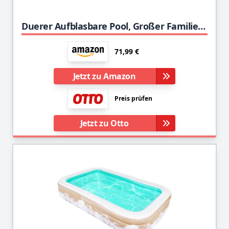
Duerer Aufblasbare Pool, Großer Familienpool, Pool rechteckig für Kinder, Familienschwimmbad, Aufblasbare Schwimmbäder, Schwimmzentrum, Erwachsene, Babys, Outdoor, Easy Set - 241cm x 142cm x 56cm
71,99 €
Jetzt zu Amazon
Preis prüfen
Jetzt zu Otto